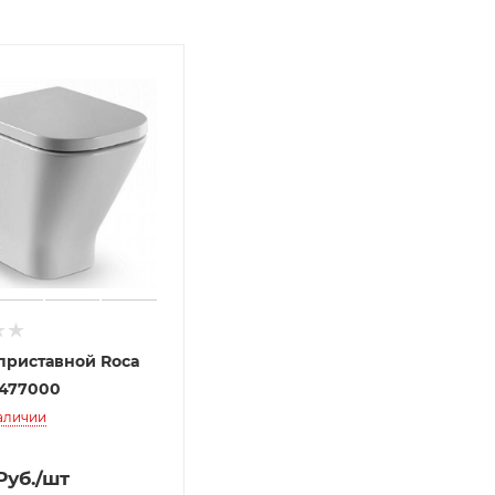
приставной Roca
7477000
наличии
Руб.
/шт