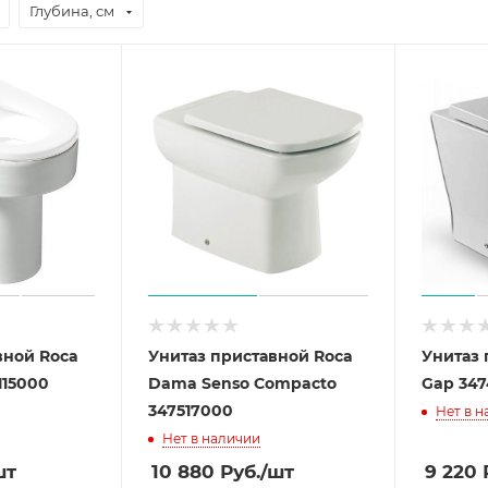
Глубина, см
вной Roca
Унитаз приставной Roca
Унитаз 
115000
Dama Senso Compacto
Gap 34
347517000
Нет в 
Нет в наличии
шт
10 880
Руб.
/шт
9 220