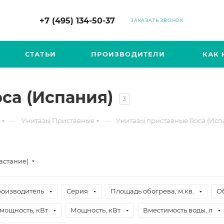
+7 (495) 134-50-37
ЗАКАЗАТЬ ЗВОНОК
СТАТЬИ
ПРОИЗВОДИТЕЛИ
КАК 
ca (Испания)
3
—
—
Унитазы Приставные
Унитазы приставные Roca (Исп
астание)
оизводитель
Серия
Площадь обогрева, м.кв.
О
мощность, кВт
Мощность, кВт
Вместимость воды, л