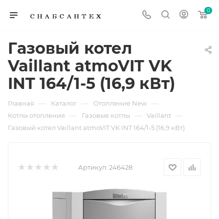
0
Газовый котел
Vaillant atmoVIT VK
INT 164/1-5 (16,9 кВт)
—
—
—
Главная
Каталог
Отопление New
—
—
—
Котлы отопления
Газовые котлы
Vaillant
Газовый котел Vaillant atmoVIT VK INT 164/1-5 (16,9 кВт)
Артикул:
246428