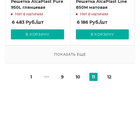
Решетка AlcaPlast Pure
Решетка AlcaPlast Line
950L глянцевая
850M матовая
Нет в наличии
Нет в наличии
6 483
Руб.
/шт
6 186
Руб.
/шт
В КОРЗИНУ
В КОРЗИНУ
ПОКАЗАТЬ ЕЩЕ
1
9
10
11
12