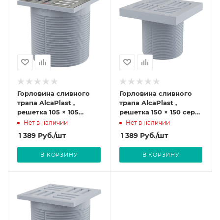
Горловина сливного
Горловина сливного
трапа AlcaPlast ,
трапа AlcaPlast ,
решетка 105 × 105
решетка 150 × 150 серая
нержавеющая сталь
APV0200
Нет в наличии
Нет в наличии
APV0300
1 389
Руб.
/шт
1 389
Руб.
/шт
В КОРЗИНУ
В КОРЗИНУ