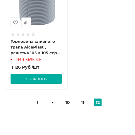
Горловина сливного
трапа AlcaPlast ,
решетка 105 × 105 серая
APV0100
Нет в наличии
1 126
Руб.
/шт
В КОРЗИНУ
1
10
11
12