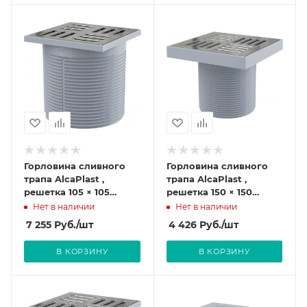
Горловина сливного
Горловина сливного
трапа AlcaPlast ,
трапа AlcaPlast ,
решетка 105 × 105
решетка 150 × 150
нержавейка APV0500
нержавеющая сталь
Нет в наличии
Нет в наличии
APV0400
7 255
Руб.
/шт
4 426
Руб.
/шт
В КОРЗИНУ
В КОРЗИНУ