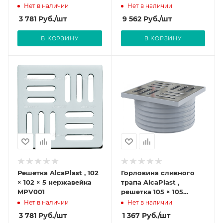
Нет в наличии
Нет в наличии
3 781
Руб.
/шт
9 562
Руб.
/шт
В КОРЗИНУ
В КОРЗИНУ
Решетка AlcaPlast , 102
Горловина сливного
× 102 × 5 нержавейка
трапа AlcaPlast ,
MPV001
решетка 105 × 105
нержавеющая сталь
Нет в наличии
Нет в наличии
для APV26, APV26C
3 781
Руб.
/шт
1 367
Руб.
/шт
APV0900