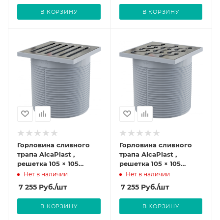
В КОРЗИНУ
В КОРЗИНУ
Горловина сливного
Горловина сливного
трапа AlcaPlast ,
трапа AlcaPlast ,
решетка 105 × 105
решетка 105 × 105
нержавейка APV0700
нержавейка APV0600
Нет в наличии
Нет в наличии
7 255
Руб.
/шт
7 255
Руб.
/шт
В КОРЗИНУ
В КОРЗИНУ